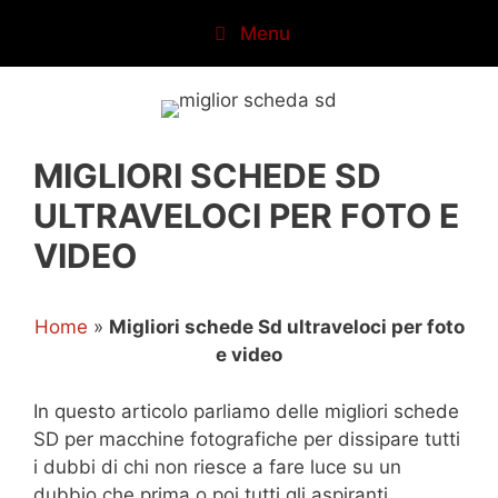
Vai
Menu
al
contenuto
MIGLIORI SCHEDE SD
ULTRAVELOCI PER FOTO E
VIDEO
Home
»
Migliori schede Sd ultraveloci per foto
e video
In questo articolo parliamo delle migliori schede
SD per macchine fotografiche per dissipare tutti
i dubbi di chi non riesce a fare luce su un
dubbio che prima o poi tutti gli aspiranti