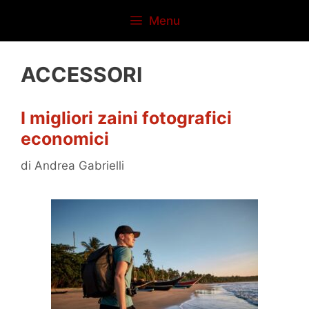
Vai
Menu
al
contenuto
ACCESSORI
I migliori zaini fotografici
economici
di
Andrea Gabrielli