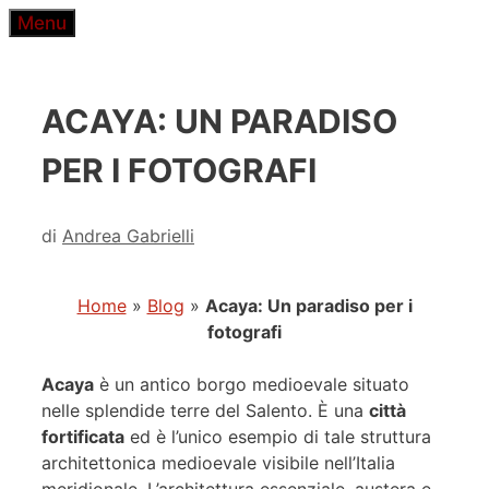
Vai
Menu
al
contenuto
ACAYA: UN PARADISO
PER I FOTOGRAFI
di
Andrea Gabrielli
Home
»
Blog
»
Acaya: Un paradiso per i
fotografi
Acaya
è un antico borgo medioevale situato
nelle splendide terre del Salento. È una
città
fortificata
ed è l’unico esempio di tale struttura
architettonica medioevale visibile nell’Italia
meridionale. L’architettura essenziale, austera e